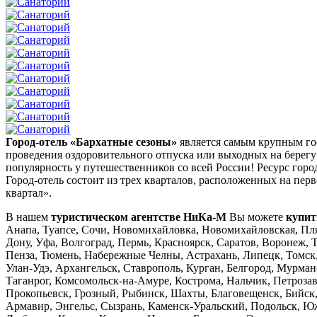
Город-отель «Бархатные сезоны»
является самым крупным го
проведения оздоровительного отпуска или выходных на берег
популярность у путешественников со всей России! Ресурс горо
Город-отель состоит из трех кварталов, расположенных на пе
квартал».
В нашем
туристическом агентстве НиКа-М
Вы можете
купит
Анапа, Туапсе, Сочи, Новомихайловка, Новомихайловская, Пля
Дону, Уфа, Волгоград, Пермь, Красноярск, Саратов, Воронеж, Т
Пенза, Тюмень, Набережные Челны, Астрахань, Липецк, Томск,
Улан-Удэ, Архангельск, Ставрополь, Курган, Белгород, Мурман
Таганрог, Комсомольск-на-Амуре, Кострома, Нальчик, Петроза
Прокопьевск, Грозный, Рыбинск, Шахты, Благовещенск, Бийск,
Армавир, Энгельс, Сызрань, Каменск-Уральский, Подольск, Юж