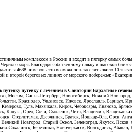
стиничным комплексом в России и входит в пятерку самых боль
у Черного моря. Благодаря собственному пляжу и шаговой близ
да-отеля 4688 номеров - это возможность заселить около 10 ты
рвой и второй береговых линиях от морского побережья: «Екате
ь путевку
путевку с лечением в Санаторий Бархатные сезоны
хо, Москва, Санкт-Петербург, Новосибирск, Нижний Новгород, Е
ольятти, Краснодар, Ульяновск, Ижевск, Ярославль, Барнаул, Ир
 Кемерово, Тула, Махачкала, Киров, Чебоксары, Иваново, Брянс
ск, Калуга, Орел, Сочи, Смоленск, Чита, Владимир, Владикавказ
водск, Стерлитамак, Дзержинск, Братск, Йошкар-Ола, Орск, Ан
 Великий Новгород, Старый Оскол, Зеленоград, Якутск, Псков, 
но-Сахалинск, Березники, Новочеркасск, Волгодонск, Абакан, 