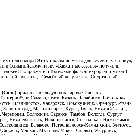
ших отелей мира! Это уникальное место для семейных каникул,
ости к Олимпийскому парку «Бархатные сезоны» получили
сяч человек! Попробуйте и Вы новый формат курортной жизни!
рининский квартал», «Семейный квартал» и «Спортивный
 (Сочи)
проживая в следующих городах России:
катеринбург, Самара, Омск, Казань, Челябинск, Ростов-на-
кутск, Владивосток, Хабаровск, Новокузнецк, Оренбург, Рязань,
к, Калининград, Магнитогорск, Курск, Тверь, Нижний Тагил,
, Череповец, Волжский, Саранск, Тамбов, Вологда, Сургут,
гарск, Нижневартовск, Новороссийск, Сыктывкар, Нижнекамск,
Северодвинск, Балаково, Петропавловск-Камчатский, Златоуст,
Рубцовск, Майкоп, Мытищи, Миасс, Салават, Уссурийск,