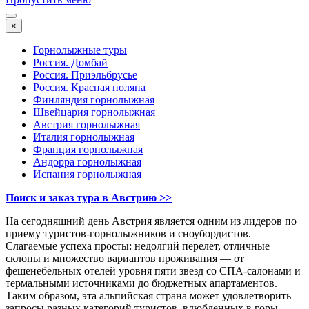
×
Горнолыжные туры
Россия. Домбай
Россия. Приэльбрусье
Россия. Красная поляна
Финляндия горнолыжная
Швейцария горнолыжная
Австрия горнолыжная
Италия горнолыжная
Франция горнолыжная
Андорра горнолыжная
Испания горнолыжная
Поиск и заказ тура в Австрию
>>
На сегодняшний день Австрия является одним из лидеров по
приему туристов-горнолыжников и сноубордистов.
Слагаемые успеха просты: недолгий перелет, отличные
склоны и множество вариантов проживания — от
фешенебельных отелей уровня пяти звезд со СПА-салонами и
термальными источниками до бюджетных апартаментов.
Таким образом, эта альпийская страна может удовлетворить
запросы разных категорий туристов, влюбленных в горы.