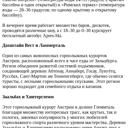
бассейна и один открытый) и «Римских термах» (температура
воды — 28–36 градусов; по одному крытому и открытому
бассейну).
В вечернее время работает множество баров, дискотек,
проводятся различные шоу, а с 18–30 до 0–30 курсирует
бесплатный автобус Apres-Ski.
Дахштайн Вест и Ламмерталь
Один из самых живописных горнолыжных курортов
Австрии, расположенный всего в часе езды от Зальцбурга.
Регион объединен развитой системой подъемников,
соединяющей деревни Абтенау, Аннаберг, Госау, Лунгётц,
Руссбах, Сант-Мартин ам Тенненгебирге, где обычно селятся
туристы, с лесными горнолыжными спусками. Этот регион
хорошо подходит для семейного отдыха и катания.
Заальбах и Хинтерглемм
Этот горнолыжный курорт Австрии в долине Глеммталь
благодаря множеству интересных трасс, как крутых, так и
пологих, завоевал популярность у многих любителей
горнолыжного спорта различного уровня мастерства. Деревни
Зааальбах и Хинтреглемм расположены очень близко друг к