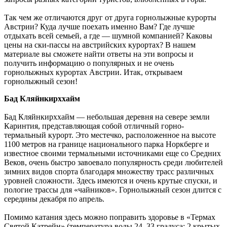
Так чем же отличаются друг от друга горнолыжные курорты
Австрии? Куда лучше поехать именно Вам? Где лучше
отдыхать всей семьей, а где — шумной компанией? Каковы
цены на ски-пассы на австрийских курортах? В нашем
материале вы сможете найти ответы на эти вопросы и
получить информацию о популярных и не очень
горнолыжных курортах Австрии. Итак, открываем
горнолыжный сезон!
Бад Кляйнкирххайм
Бад Кляйнкирххайм — небольшая деревня на севере земли
Каринтия, представляющая собой отличный горно-
термальный курорт. Это местечко, расположенное на высоте
1100 метров на границе национального парка Норкберге и
известное своими термальными источниками еще со Средних
Веков, очень быстро завоевало популярность среди любителей
зимних видов спорта благодаря множеству трасс различных
уровней сложности. Здесь имеются и очень крутые спуски, и
пологие трассы для «чайников». Горнолыжный сезон длится с
середины декабря по апрель.
Помимо катания здесь можно поправить здоровье в «Термах
Святой Катрейн» (температура воды 24–33 градуса; 2 крытых