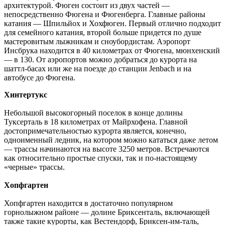
архитектурой. Фюген состоит из двух частей —
непосредственно Фюгена и Фюгенберга. Главные районы
катания — Шпильйох и Хохфюген. Первый отлично подходит
для семейного катания, второй больше придется по душе
мастеровитым лыжникам и сноубордистам. Аэропорт
Инсбрука находится в 40 километрах от Фюгена, мюнхенский
— в 130. От аэропортов можно добраться до курорта на
шаттл-басах или же на поезде до станции Jenbach и на
автобусе до Фюгена.
Хинтертукс
Небольшой высокогорный поселок в конце долины
Туксерталь в 18 километрах от Майрхофена. Главной
достопримечательностью курорта является, конечно,
одноименный ледник, на котором можно кататься даже летом
— трассы начинаются на высоте 3250 метров. Встречаются
как относительно простые спуски, так и по-настоящему
«черные» трассы.
Хопфгартен
Хопфгартен находится в достаточно популярном
горнолыжном районе — долине Бриксенталь, включающей
также такие курорты, как Вестендорф, Бриксен-им-таль,