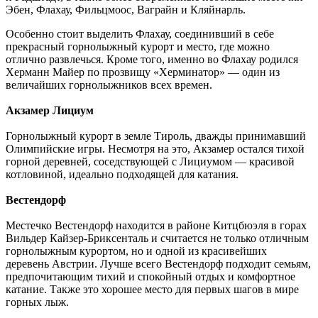
Эбен, Флахау, Фильцмоос, Ваграйн и Кляйнарль.
Особенно стоит выделить Флахау, соединивший в себе
прекрасный горнолыжный курорт и место, где можно
отлично развлечься. Кроме того, именно во Флахау родился
Херманн Майер по прозвищу «Херминатор» — один из
величайших горнолыжников всех времен.
Акзамер Лициум
Горнолыжный курорт в земле Тироль, дважды принимавший
Олимпийские игры. Несмотря на это, Акзамер остался тихой
горной деревней, соседствующей с Лициумом — красивой
котловиной, идеально подходящей для катания.
Вестендорф
Местечко Вестендорф находится в районе Китцбюэля в горах
Вильдер Кайзер-Бриксенталь и считается не только отличным
горнолыжным курортом, но и одной из красивейших
деревень Австрии. Лучше всего Вестендорф подходит семьям,
предпочитающим тихий и спокойный отдых и комфортное
катание. Также это хорошее место для первых шагов в мире
горных лыж.