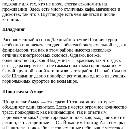
подходит для тех, кто не прочь слегка сэкономить на
проживании. Здесь есть много отличных кафе, магазинов и
дискотек, так что в Шуттдорфе есть чем заняться и после
катания.
Шладминг
Расположенный в горах Дахштайн в земле Штирия курорт
особенно привлекателен для любителей экстремальной езды и
фрирайдеров, так как в этом районе имеется несколько
отличных внетрассовых склонов. Однако, все же,
большинство спусков Шладминга — красные, так что здесь
есть где развернуться и не самым опытным горнолыжникам.
Самой крупной зоной катания является район Планай. Сам по
себе Шладминг давно приобрел репутацию одного из лучших
горнолыжных курортов во всем мире.
Шпортвельт Амаде
Шпортвельт Амаде — это сразу 10 зон катания, которые
объединяет один ски-пасс. Здесь имеется огромное количество
трасс, подходящих как начинающим, так и опытным
горнолыжникам. Среди городков и поселков, входящих в этот
регион, есть старинные — Ст. Йохан им Понгау, Альтенмаркт
и Радштадт, а также более современные небольшие местечки