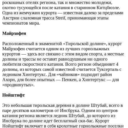
роскошных отелях региона, так и множество молодежи,
охотно тусующейся после катания в старинном Китцбюэле.
Одна из жемчужин курорта — известная далеко за пределами
Австрии слаломная трасса Streif, принимающая этапы
чемпионатов мира.
Майрхофен
Расположенный в знаменитой «Тирольской долине», курорт
Майрхофен считается одним из лучших горнолыжных
курортов — здесь все связано с этим видом спорта, а местные
долины и трассы не оставят равнодушным ни одного
любителя скоростного катания. Всего регион объединяет 4
долины, из которых самой известной считается Туксерталь с
ледником Хинтертукс. Для «чайников» подходит район
Ахорн, для более опытных — Пенкен, а Хинтертукс — для
«продвинутых».
Нойштифт
Это небольшая тирольская деревня в долине Штубай, всего в
паре десятков километров от Инсбрука. Одним из центров
катания региона является ледник Штубай, до которого из
Инсбрука по долине идет бесплатный ски-бас. Курорт
Нойштифт включает в себя крохотные горнолыжные поселки