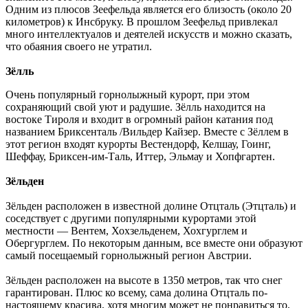
Одним из плюсов Зеефельда является его близость (около 20
километров) к Инсбруку. В прошлом Зеефельд привлекал
много интеллектуалов и деятелей искусств и можно сказать,
что обаяния своего не утратил.
Зёлль
Очень популярный горнолыжный курорт, при этом
сохраняющий свой уют и радушие. Зёлль находится на
востоке Тироля и входит в огромный район катания под
названием Бриксенталь /Вильдер Кайзер. Вместе с Зёллем в
этот регион входят курорты Вестендорф, Келшау, Гоинг,
Шеффау, Бриксен-им-Таль, Иттер, Эльмау и Хопфгартен.
Зёльден
Зёльден расположен в известной долине Отцталь (Этцталь) и
соседствует с другими популярными курортами этой
местности — Вентем, Хохзельденем, Хохгурглем и
Обергурглем. По некоторым данным, все вместе они образуют
самый посещаемый горнолыжный регион Австрии.
Зёльден расположен на высоте в 1350 метров, так что снег
гарантирован. Плюс ко всему, сама долина Отцталь по-
настоящему красива, хотя многим может не понравиться то,