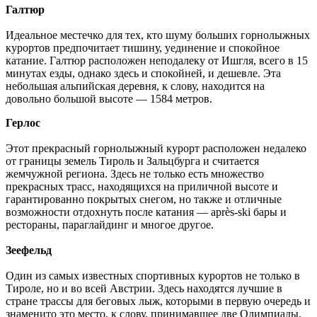
Галтюр
Идеальное местечко для тех, кто шуму больших горнолыжных
курортов предпочитает тишину, уединение и спокойное
катание. Галтюр расположен неподалеку от Ишгля, всего в 15
минутах езды, однако здесь и спокойней, и дешевле. Эта
небольшая альпийская деревня, к слову, находится на
довольно большой высоте — 1584 метров.
Герлос
Этот прекрасный горнолыжный курорт расположен недалеко
от границы земель Тироль и Зальцбурга и считается
жемчужной региона. Здесь не только есть множество
прекрасных трасс, находящихся на приличной высоте и
гарантированно покрытых снегом, но также и отличные
возможности отдохнуть после катания — après-ski бары и
рестораны, параглайдинг и многое другое.
Зеефельд
Один из самых известных спортивных курортов не только в
Тироле, но и во всей Австрии. Здесь находятся лучшие в
стране трассы для беговых лыж, которыми в первую очередь и
знаменито это место, к слову, принимавшее две Олимпиады.