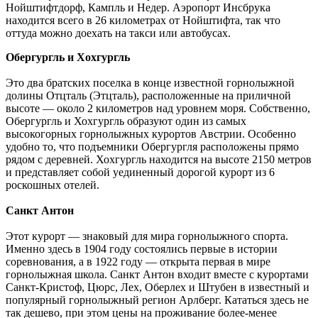
Нойштифтдорф, Кампль и Недер. Аэропорт Инсбрука
находится всего в 26 километрах от Нойштифта, так что
оттуда можно доехать на такси или автобусах.
Обергургль и Хохгургль
Это два братских поселка в конце известной горнолыжной
долины Отцталь (Этцталь), расположенные на приличной
высоте — около 2 километров над уровнем моря. Собственно,
Обергургль и Хохгургль образуют один из самых
высокогорных горнолыжных курортов Австрии. Особенно
удобно то, что подъемники Обергургля расположены прямо
рядом с деревней. Хохгургль находится на высоте 2150 метров
и представляет собой уединенный дорогой курорт из 6
роскошных отелей.
Санкт Антон
Этот курорт — знаковый для мира горнолыжного спорта.
Именно здесь в 1904 году состоялись первые в истории
соревнования, а в 1922 году — открыта первая в мире
горнолыжная школа. Санкт Антон входит вместе с курортами
Санкт-Кристоф, Цюрс, Лех, Оберлех и Штубен в известный и
популярный горнолыжный регион Арлберг. Кататься здесь не
так дешево, при этом цены на проживание более-менее