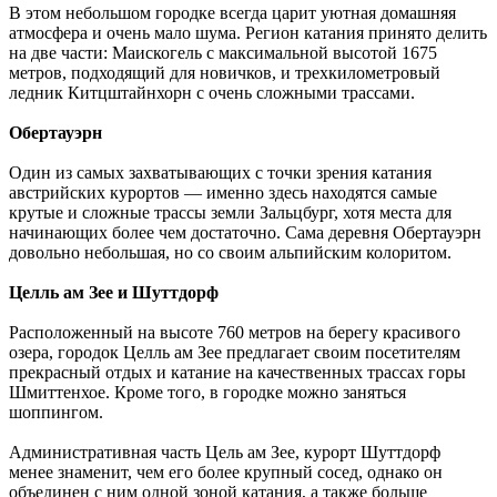
В этом небольшом городке всегда царит уютная домашняя
атмосфера и очень мало шума. Регион катания принято делить
на две части: Маискогель с максимальной высотой 1675
метров, подходящий для новичков, и трехкилометровый
ледник Китцштайнхорн с очень сложными трассами.
Обертауэрн
Один из самых захватывающих с точки зрения катания
австрийских курортов — именно здесь находятся самые
крутые и сложные трассы земли Зальцбург, хотя места для
начинающих более чем достаточно. Сама деревня Обертауэрн
довольно небольшая, но со своим альпийским колоритом.
Целль ам Зее и Шуттдорф
Расположенный на высоте 760 метров на берегу красивого
озера, городок Целль ам Зее предлагает своим посетителям
прекрасный отдых и катание на качественных трассах горы
Шмиттенхое. Кроме того, в городке можно заняться
шоппингом.
Административная часть Цель ам Зее, курорт Шуттдорф
менее знаменит, чем его более крупный сосед, однако он
объединен с ним одной зоной катания, а также больше