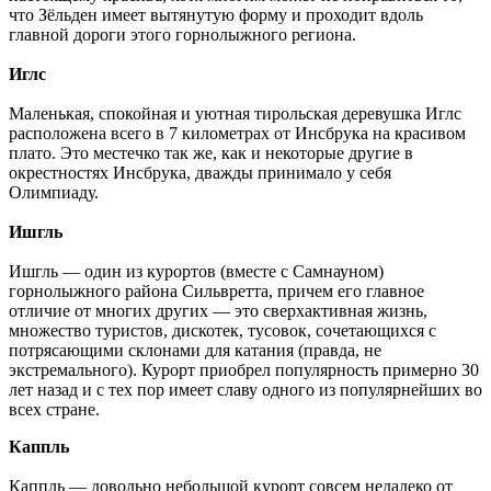
что Зёльден имеет вытянутую форму и проходит вдоль
главной дороги этого горнолыжного региона.
Иглс
Маленькая, спокойная и уютная тирольская деревушка Иглс
расположена всего в 7 километрах от Инсбрука на красивом
плато. Это местечко так же, как и некоторые другие в
окрестностях Инсбрука, дважды принимало у себя
Олимпиаду.
Ишгль
Ишгль — один из курортов (вместе с Самнауном)
горнолыжного района Сильвретта, причем его главное
отличие от многих других — это сверхактивная жизнь,
множество туристов, дискотек, тусовок, сочетающихся с
потрясающими склонами для катания (правда, не
экстремального). Курорт приобрел популярность примерно 30
лет назад и с тех пор имеет славу одного из популярнейших во
всех стране.
Каппль
Каппль — довольно небольшой курорт совсем недалеко от