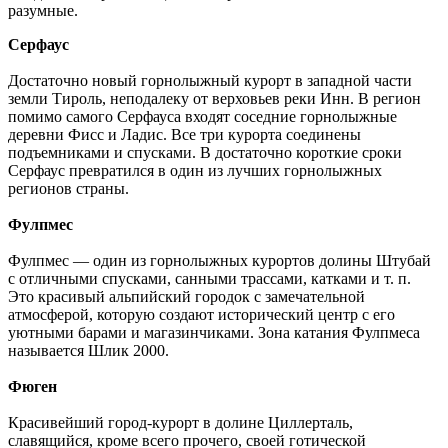
разумные.
Серфаус
Достаточно новый горнолыжный курорт в западной части
земли Тироль, неподалеку от верховьев реки Инн. В регион
помимо самого Серфауса входят соседние горнолыжные
деревни Фисс и Ладис. Все три курорта соединены
подъемниками и спусками. В достаточно короткие сроки
Серфаус превратился в один из лучших горнолыжных
регионов страны.
Фулпмес
Фулпмес — один из горнолыжных курортов долины Штубай
с отличными спусками, санными трассами, катками и т. п.
Это красивый альпийский городок с замечательной
атмосферой, которую создают исторический центр с его
уютными барами и магазинчиками. Зона катания Фулпмеса
называется Шлик 2000.
Фюген
Красивейший город-курорт в долине Циллерталь,
славящийся, кроме всего прочего, своей готической