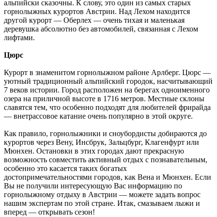
альпийски сказочны. К слову, это один из самых старых
горнолыжных курортов Австрии. Над Лехом находится
другой курорт — Оберлех — очень тихая и маленькая
деревушка абсолютно без автомобилей, связанная с Лехом
лифтами.
Цюрс
Курорт в знаменитом горнолыжном районе Арлберг. Цюрс —
уютный традиционный альпийский городок, насчитывающий
7 веков истории. Город расположен на берегах одноименного
озера на приличной высоте в 1716 метров. Местные склоны
славятся тем, что особенно подходят для любителей фрирайда
— внетрассовое катание очень популярно в этой округе.
Как правило, горнолыжники и сноубордисты добираются до
курортов через Вену, Инсбрук, Зальцбург, Клагенфурт или
Мюнхен. Остановки в этих городах дают прекрасную
возможность совместить активный отдых с познавательным,
особенно это касается таких богатых
достопримечательностями городов, как Вена и Мюнхен. Если
Вы не получили интересующую Вас информацию по
горнолыжному отдыху в Австрии — можете задать вопрос
нашим экспертам по этой стране. Итак, смазываем лыжи и
вперед — открывать сезон!