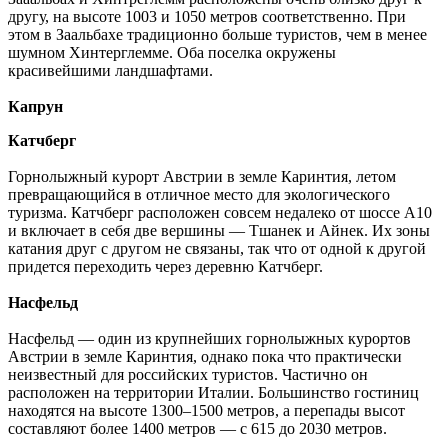
другу, на высоте 1003 и 1050 метров соответственно. При
этом в Заальбахе традиционно больше туристов, чем в менее
шумном Хинтерглемме. Оба поселка окружены
красивейшими ландшафтами.
Капрун
Катчберг
Горнолыжный курорт Австрии в земле Каринтия, летом
превращающийся в отличное место для экологического
туризма. Катчберг расположен совсем недалеко от шоссе A10
и включает в себя две вершины — Тшанек и Айнек. Их зоны
катания друг с другом не связаны, так что от одной к другой
придется переходить через деревню Катчберг.
Насфельд
Насфельд — один из крупнейших горнолыжных курортов
Австрии в земле Каринтия, однако пока что практически
неизвестный для российских туристов. Частично он
расположен на территории Италии. Большинство гостиниц
находятся на высоте 1300–1500 метров, а перепады высот
составляют более 1400 метров — с 615 до 2030 метров.