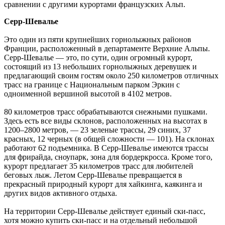
сравнении с другими курортами французских Альп.
Серр-Шевалье
Это один из пяти крупнейших горнолыжных районов
Франции, расположенный в департаменте Верхние Альпы.
Серр-Шевалье — это, по сути, один огромный курорт,
состоящий из 13 небольших горнолыжных деревушек и
предлагающий своим гостям около 250 километров отличных
трасс на границе с Национальным парком Эркин с
одноименной вершиной высотой в 4102 метров.
80 километров трасс обрабатываются снежными пушками.
Здесь есть все виды склонов, расположенных на высотах в
1200–2800 метров, — 23 зеленые трассы, 29 синих, 37
красных, 12 черных (в общей сложности — 101). На склонах
работают 62 подъемника. В Серр-Шевалье имеются трассы
для фрирайда, сноупарк, зона для бордеркросса. Кроме того,
курорт предлагает 35 километров трасс для любителей
беговых лыж. Летом Серр-Шевалье превращается в
прекрасный природный курорт для хайкинга, каякинга и
других видов активного отдыха.
На территории Серр-Шевалье действует единый ски-пасс,
хотя можно купить ски-пасс и на отдельный небольшой