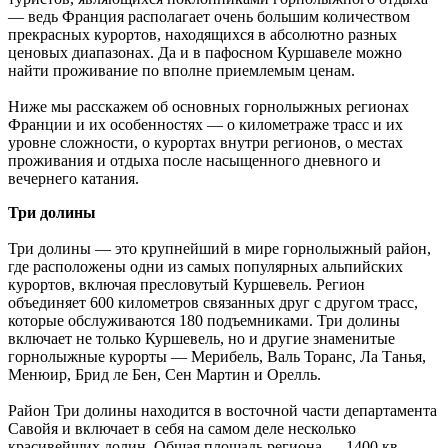
— ведь Франция располагает очень большим количеством
прекрасных курортов, находящихся в абсолютно разных
ценовых диапазонах. Да и в пафосном Куршавеле можно
найти проживание по вполне приемлемым ценам.
Ниже мы расскажем об основных горнолыжных регионах
Франции и их особенностях — о километраже трасс и их
уровне сложности, о курортах внутри регионов, о местах
проживания и отдыха после насыщенного дневного и
вечернего катания
.
Три долины
Три долины — это крупнейший в мире горнолыжный район,
где расположены одни из самых популярных альпийских
курортов, включая пресловутый Куршевель. Регион
объединяет 600 километров связанных друг с другом трасс,
которые обслуживаются 180 подъемниками. Три долины
включает не только Куршевель, но и другие знаменитые
горнолыжные курорты — Мерибель, Валь Торанс, Ла Танья,
Менюир, Брид ле Бен, Сен Мартин и Орелль.
Район Три долины находится в восточной части департамента
Савойя и включает в себя на самом деле несколько
красивейших долин. Общая площадь региона — 1400 кв.