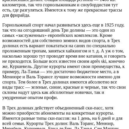
километров, так что горнолыжникам и сноубордистам тут
есть, где разгуляться. Имеются к тому же прекрасные трассы
для фрирайда.
Горнолыжный спорт начал развиваться здесь еще в 1925 году,
так что на сегодняшний день Три долины — это один из
самых «заслуженных» европейских комплексов. Кроме
возможностей для собственно зимних видов спорта, в Трех
долинах есть вариант покататься на санях по специально
проложенным тропам, заняться хайкингом и т. д. А уж о том,
насколько хорошо тут проводят время вне катания, и говорить
не приходится. Больше всех известен своим après ski, конечно
же, Куршевель. Другие курорты имеют свои преимущества, к
примеру, Ла-Танья — это достаточно бюджетное место, а в
Мениюре и Валь Торансе лучшие возможности именно для
спорта. Тем более в Трех долинах имеются абсолютно все
виды трасс — зеленые, синие, красные и черные, так что свои
склоны надут здесь как абсолютные новички, так и
умудренные опытом профи.
В Трех долинах действует объединенный ски-пасс, хотя
можно приобрести абонементы на конкретные курорты.
Имеются разные типы ски-пассов: на 1 день, на 6 дней и для
всей семьи.
Курорты Трех долин: Валь Торанс, Менюир,
Мерибель, Куршевель, Брид ле Бен, Ла Танья, Сен Мартин,