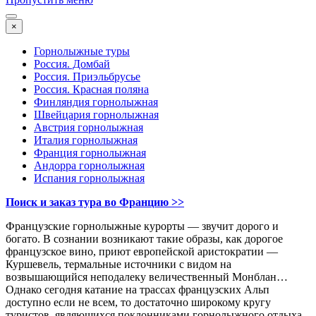
×
Горнолыжные туры
Россия. Домбай
Россия. Приэльбрусье
Россия. Красная поляна
Финляндия горнолыжная
Швейцария горнолыжная
Австрия горнолыжная
Италия горнолыжная
Франция горнолыжная
Андорра горнолыжная
Испания горнолыжная
Поиск и заказ тура во Францию
>>
Французские горнолыжные курорты — звучит дорого и
богато. В сознании возникают такие образы, как дорогое
французское вино, приют европейской аристократии —
Куршевель, термальные источники с видом на
возвышающийся неподалеку величественный Монблан…
Однако сегодня катание на трассах французских Альп
доступно если не всем, то достаточно широкому кругу
туристов, являющихся поклонниками горнолыжного отдыха