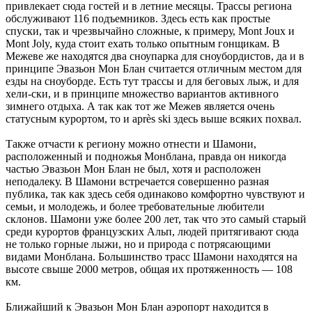
привлекает сюда гостей и в летние месяцы. Трассы региона
обслуживают 116 подъемников. Здесь есть как простые
спуски, так и чрезвычайно сложные, к примеру, Mont Joux и
Mont Joly, куда стоит ехать только опытным гонщикам. В
Межеве же находятся два сноупарка для сноубордистов, да и в
принципе Эвазьон Мон Блан считается отличным местом для
езды на сноуборде. Есть тут трассы и для беговых лыж, и для
хели-ски, и в принципе множество вариантов активного
зимнего отдыха. А так как тот же Межев является очень
статусным курортом, то и après ski здесь выше всяких похвал.
Также отчасти к региону можно отнести и Шамони,
расположенный и подножья Монблана, правда он никогда
частью Эвазьон Мон Блан не был, хотя и расположен
неподалеку. В Шамони встречается совершенно разная
публика, так как здесь себя одинаково комфортно чувствуют и
семьи, и молодежь, и более требовательные любители
склонов. Шамони уже более 200 лет, так что это самый старый
среди курортов французских Альп, людей притягивают сюда
не только горные лыжи, но и природа с потрясающими
видами Монблана. Большинство трасс Шамони находятся на
высоте свыше 2000 метров, общая их протяженность — 108
км.
Ближайший к Эвазьон Мон Блан аэропорт находится в