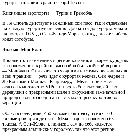
курорт, входящий в район Серр-Шевалье.
Ближайшие аэропорты — Турин и Гренобль.
В Ле Сибель действует как единый ски-пасс, так и отдельные
на каждую курортную деревню. Добраться до курорта можно
на поездах TGV до Сан-Жен-де-Морьен, откуда до Ле Сибель
ходят автобусы.
Эвазьон Мон Блан
Вообще то, это не единый регион катания, а, скорее, курорты,
расположенные в районе высочайшей альпийской вершины
— Монблана. Они считаются одними из самых роскошных во
всей Франции — речь идет о курортах Межев, Сен-Жерве и
Ле Контамин-Монжуа. К примеру, в Межев приезжает
отдыхать множество VIPов и просто богатых людей. Эти
деревушки с прекрасными шале в окружении замечательной
природы являются одними из самых старых курортов во
Франции.
Область объединяет 450 километров трасс, из них 100
километров приходится на Межев, где расположено 63
трассы. А Сен-Жерве, к примеру, сам по себе является
прекрасным альпийским городком, так что этот регион