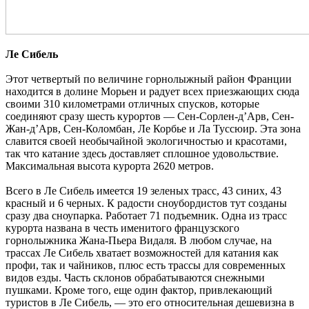
Ле Сибель
Этот четвертый по величине горнолыжный район Франции
находится в долине Морьен и радует всех приезжающих сюда
своими 310 километрами отличных спусков, которые
соединяют сразу шесть курортов — Сен-Сорлен-д’Арв, Сен-
Жан-д’Арв, Сен-Коломбан, Ле Корбье и Ла Туссюир. Эта зона
славится своей необычайной экологичностью и красотами,
так что катание здесь доставляет сплошное удовольствие.
Максимальная высота курорта 2620 метров.
Всего в Ле Сибель имеется 19 зеленых трасс, 43 синих, 43
красный и 6 черных. К радости сноубордистов тут созданы
сразу два сноупарка. Работает 71 подъемник. Одна из трасс
курорта названа в честь именитого французского
горнолыжника Жана-Пьера Видаля. В любом случае, на
трассах Ле Сибель хватает возможностей для катания как
профи, так и чайников, плюс есть трассы для современных
видов езды. Часть склонов обрабатываются снежными
пушками. Кроме того, еще один фактор, привлекающий
туристов в Ле Сибель, — это его относительная дешевизна в