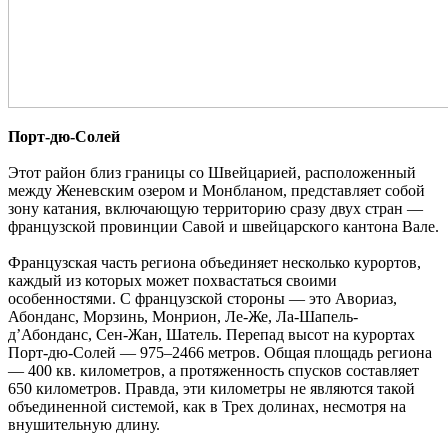
Порт-дю-Солей
Этот район близ границы со Швейцарией, расположенный
между Женевским озером и Монбланом, представляет собой
зону катания, включающую территорию сразу двух стран —
французской провинции Савой и швейцарского кантона Вале.
Французская часть региона объединяет несколько курортов,
каждый из которых может похвастаться своими
особенностями. С французской стороны — это Авориаз,
Абонданс, Морзинь, Монрион, Ле-Же, Ла-Шапель-
д’Абонданс, Сен-Жан, Шатель. Перепад высот на курортах
Порт-дю-Солей — 975–2466 метров. Общая площадь региона
— 400 кв. километров, а протяженность спусков составляет
650 километров. Правда, эти километры не являются такой
объединенной системой, как в Трех долинах, несмотря на
внушительную длину.