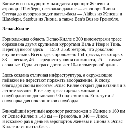
Ближе всего к курортам находятся аэропорт Женевы и
аэропорт Шамбери, несколько дальше — аэропорт Лиона.
Оттуда до курортов ходят шаттл-басы — Altibus из Женевы и
Шамбери, Satobus из Лиона, а также Ben’s Bus из Гренобля.
Эспас-Килле
Горнолыжная область Эспас-Килле с 300 километрами трасс
образована двумя крупными курортами Валь д’Изер и Тинь.
Перепад высот здесь — 1550–3550 метров, что довольно
внушительно. Всего здесь проложено 154 трассы, из которых
83 — легкие, 46 — среднего уровня сложности, 25 — самые
сложные. Одна из трасс достигает 10-километровой длины.
Здесь создана отличная инфраструктура, а окружающие
пейзажи не перестают поражать воображение. К слову,
благодаря своим высотам Эспас-Килле открыт для катания и в
летние месяцы. К началу трасс горнолыжников и
сноубордистов доставляют 90 подъемников. Есть тут и 2
сноупарка для поклонников сноуборда.
Ближайший крупный аэропорт расположен в Женеве в 160 км
от Эспас-Килле; в 143 км — Гренобль, в 340 — Лион.
Несколько раз в день из аэропортов Женевы и Лиона в Эспас-
Килле идут шаттл-басы.