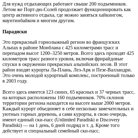
Для нужд отдыхающих работают свыше 200 подъемников.
Летом же Порт-дю-Солей продолжает функционировать как
центр активного отдыха, где можно заняться хайкингом,
маунтинбайком и многим другим.
Парадиски
Это прекрасный горнолыжный регион во французских
Альпах в районе Монблана с 425 километрами трасс и
перепадом высот 1200–3250 метров. Всего здесь проходят 425
километров трасс разного уровня, включая фрирайдовые
спуски в окружении прекрасных альпийских лесов. В этот
район входят курорты Ла-Плань, Лез-Арк и Пезе-Валландри.
Это очень молодой курортный комплекс, построенный только
в 2003 году.
Всего здесь имеется 123 синих, 65 красных и 37 черных трасс,
на которых расположены 160 подъемников. 70% склонов
территории региона находится на высоте выше 2000 метров.
Каждый курорт объединяет в себе несколько замечательных и
уютных горных деревень, а сами курорты, в свою очередь,
имеют единый ски-пасс (Unlimited Paradiski и Discovery
Paradiski) — на 1 день, 6 дней подряд и т. д. Кроме того
действует и специальный семейный ски-пасс.