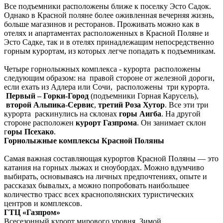
Все подъемники расположены ближе к поселку Эсто Садок.
Однако в Красной поляне более оживленная вечерняя жизнь,
больше магазинов и ресторанов. Проживать можно как в
отелях и апартаментах расположенных в Красной Поляне и
Эсто Садке, так и в отелях принадлежащим непосредственно
горным курортам, из которых легче попадать к подъемникам.
Четыре горнолыжных комплекса - курорта расположены
следующим образом: на правой стороне от железной дороги,
если ехать из Адлера или Сочи, расположены три курорта.
Первый – Горки-Город
(подъемники Горная Карусель),
второй Альпика-Сервис
,
третий Роза Хутор
. Все эти три
курорта раскинулись на склонах
горы Аигба
.
На другой
стороне расположен
курорт Газпрома
. Он занимает склон
г
оры Псехако
.
Горнолыжные комплексы Красной Поляны
Самая важная составляющая курортов Красной Поляны — это
катания на горных лыжах и сноубордах. Можно вдумчиво
выбирать, основываясь на личных предпочтениях, опыте и
рассказах бывалых, а можно попробовать наибольшее
количество трасс всех краснополянских туристических
центров и комплексов.
ГТЦ «Газпром»
Всесезонный курорт мирового уровня. Зимой