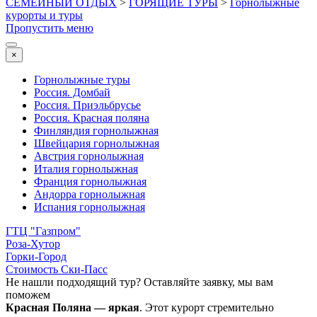
СЕМЕЙНЫЙ ОТДЫХ
>
ГОРЯЩИЕ ТУРЫ
>
Горнолыжные
курорты и туры
Пропустить меню
×
Горнолыжные туры
Россия. Домбай
Россия. Приэльбрусье
Россия. Красная поляна
Финляндия горнолыжная
Швейцария горнолыжная
Австрия горнолыжная
Италия горнолыжная
Франция горнолыжная
Андорра горнолыжная
Испания горнолыжная
ГТЦ "Газпром"
Роза-Хутор
Горки-Город
Стоимость Ски-Пасс
Не нашли подходящий тур? Оставляйте заявку, мы вам
поможем
Красная Поляна — яркая
. Этот курорт стремительно